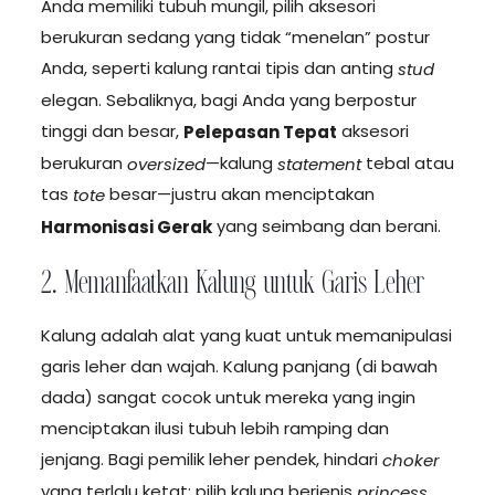
Anda memiliki tubuh mungil, pilih aksesori
berukuran sedang yang tidak “menelan” postur
Anda, seperti kalung rantai tipis dan anting
stud
elegan. Sebaliknya, bagi Anda yang berpostur
tinggi dan besar,
aksesori
Pelepasan Tepat
berukuran
—kalung
tebal atau
oversized
statement
tas
besar—justru akan menciptakan
tote
yang seimbang dan berani.
Harmonisasi Gerak
2. Memanfaatkan Kalung untuk Garis Leher
Kalung adalah alat yang kuat untuk memanipulasi
garis leher dan wajah. Kalung panjang (di bawah
dada) sangat cocok untuk mereka yang ingin
menciptakan ilusi tubuh lebih ramping dan
jenjang. Bagi pemilik leher pendek, hindari
choker
yang terlalu ketat; pilih kalung berjenis
princess