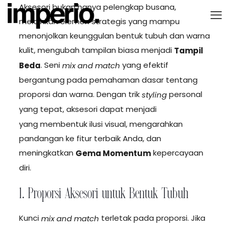
Aksesori bukan hanya pelengkap busana,
melainkan elemen strategis yang mampu
menonjolkan keunggulan bentuk tubuh dan warna
kulit, mengubah tampilan biasa menjadi
Tampil
. Seni
yang efektif
Beda
mix and match
bergantung pada pemahaman dasar tentang
proporsi dan warna. Dengan trik
personal
styling
yang tepat, aksesori dapat menjadi
Guru Arsitek
yang membentuk ilusi visual, mengarahkan
pandangan ke fitur terbaik Anda, dan
meningkatkan
kepercayaan
Gema Momentum
diri.
1. Proporsi Aksesori untuk Bentuk Tubuh
Kunci
terletak pada proporsi. Jika
mix and match