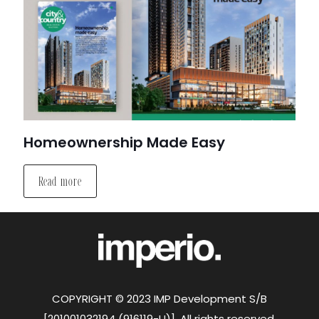
Homeownership Made Easy
Read more
COPYRIGHT © 2023 IMP Development S/B
[201001032194 (916119-U)]. All rights reserved.